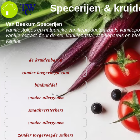
W
Specerijen & krui
C
Van Beekum Specerijen
vanillestokjes en natuurlijke vanilleproducten zoals vanillep
vanille-
extract, fleur de sel, vanillepasta, vanilleparels en bi
vanille.
de kruidenbaron
zonder toegevoegd zout
bindmiddel
zonder allergenen
smaakversterkers
zonder allergenen
zonder toegevoegde suikers